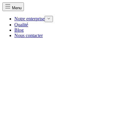
Menu
Notre enterprise
Qualité
Blog
Nous utilisons des cookies pour personnaliser le contenu et 
Nous contacter
Nous partageons également des informations sur votre utilisa
partenaires peuvent combiner ces informations avec d'autres
utilisation de leurs services.
Indispensables
Les cookies indispensables sont cruciaux pour les fonction
ne stockent aucune donnée permettant d'identifier personnel
Préférences
Les cookies liés aux préférences permettent au site de se s
comme votre langue préférée ou la région dans laquelle vo
Statistiques