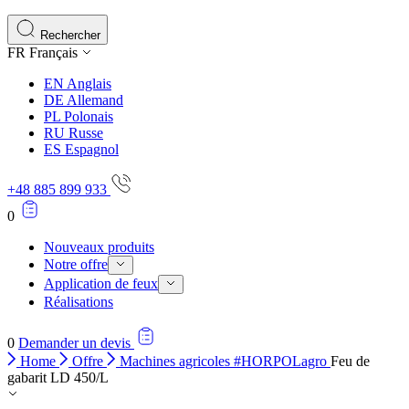
Les cookies statistiques aident les propriétaires de sites w
rapportant des informations de manière anonyme.
Rechercher
FR
Français
Marketing
EN
Anglais
Les cookies marketing sont utilisés pour suivre les utilisate
DE
Allemand
engageantes pour l'utilisateur individuel et, par conséquent,
PL
Polonais
RU
Russe
ES
Espagnol
Non classés
+48 885 899 933
Les cookies non classés sont des cookies qui sont en process
0
Nouveaux produits
Notre offre
Application de feux
Réalisations
0
Demander un devis
Home
Offre
Machines agricoles #HORPOLagro
Feu de
gabarit LD 450/L