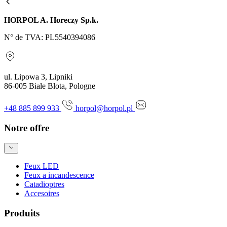
HORPOL A. Horeczy Sp.k.
N° de TVA: PL5540394086
ul. Lipowa 3, Lipniki
86-005 Biale Blota, Pologne
+48 885 899 933
horpol@horpol.pl
Notre offre
Feux LED
Feux a incandescence
Catadioptres
Accesoires
Produits