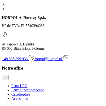
HORPOL A. Horeczy Sp.k.
N° de TVA: PL5540394086
ul. Lipowa 3, Lipniki
86-005 Biale Blota, Pologne
+48 885 899 933
horpol@horpol.pl
Notre offre
Feux LED
Feux a incandescence
Catadioptres
Accesoires