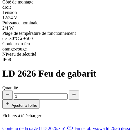
Côté de montage
droit
Tension
12/24 V
Puissance nominale
2/4 W
Plage de température de fonctionnement
de -30°C à +50°C
Couleur du feu
orange-rouge
Niveau de sécurité
IP68
LD 2626
Feu de gabarit
Quantité
Ajouter à l’offre
Fichiers à télécharger
Contenu de la page (LD 2626.zip)
lampa obrysowa ld 2626 dess