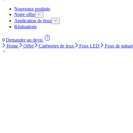
Nouveaux produits
Notre offre
Application de feux
Réalisations
0
Demander un devis
Home
Offre
Catégories de feux
Feux LED
Feux de gabari