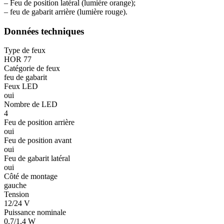
– Feu de position latéral (lumière orange);
– feu de gabarit arrière (lumière rouge).
Données techniques
Type de feux
HOR 77
Catégorie de feux
feu de gabarit
Feux LED
oui
Nombre de LED
4
Feu de position arrière
oui
Feu de position avant
oui
Feu de gabarit latéral
oui
Côté de montage
gauche
Tension
12/24 V
Puissance nominale
0,7/1,4 W