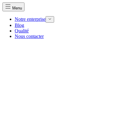
Menu
Notre enterprise
Blog
Qualité
Nous utilisons des cookies pour personnaliser le contenu et 
Nous contacter
Nous partageons également des informations sur votre utilisa
partenaires peuvent combiner ces informations avec d'autres
utilisation de leurs services.
Indispensables
Les cookies indispensables sont cruciaux pour les fonction
ne stockent aucune donnée permettant d'identifier personnel
Préférences
Les cookies liés aux préférences permettent au site de se s
comme votre langue préférée ou la région dans laquelle vo
Statistiques