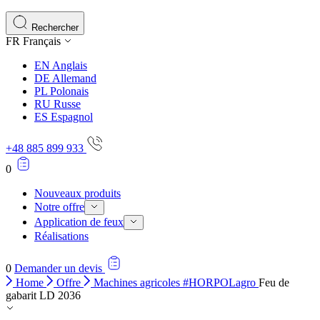
Les cookies statistiques aident les propriétaires de sites w
rapportant des informations de manière anonyme.
Rechercher
FR
Français
Marketing
EN
Anglais
Les cookies marketing sont utilisés pour suivre les utilisate
DE
Allemand
engageantes pour l'utilisateur individuel et, par conséquent,
PL
Polonais
RU
Russe
ES
Espagnol
Non classés
+48 885 899 933
Les cookies non classés sont des cookies qui sont en process
0
Nouveaux produits
Notre offre
Application de feux
Réalisations
0
Demander un devis
Home
Offre
Machines agricoles #HORPOLagro
Feu de
gabarit LD 2036