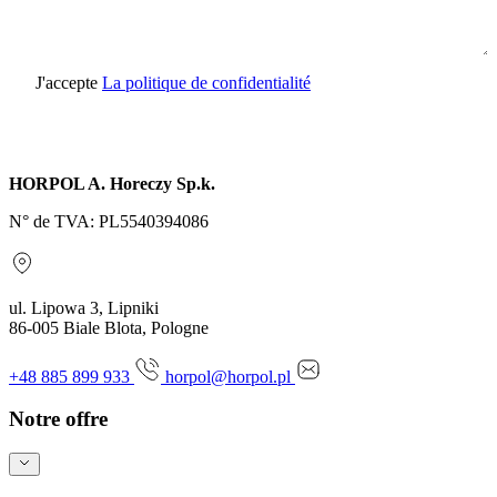
J'accepte
La politique de confidentialité
Envoyer une demande
HORPOL A. Horeczy Sp.k.
N° de TVA: PL5540394086
ul. Lipowa 3, Lipniki
86-005 Biale Blota, Pologne
+48 885 899 933
horpol@horpol.pl
Notre offre