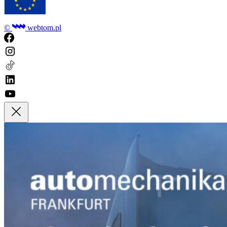
©
webtom.pl