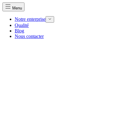
Menu
Notre enterprise
Qualité
Blog
Nous utilisons des cookies pour personnaliser le contenu et 
Nous contacter
Nous partageons également des informations sur votre utilisa
partenaires peuvent combiner ces informations avec d'autres
utilisation de leurs services.
Indispensables
Les cookies indispensables sont cruciaux pour les fonction
ne stockent aucune donnée permettant d'identifier personnel
Préférences
Les cookies liés aux préférences permettent au site de se s
comme votre langue préférée ou la région dans laquelle vo
Statistiques