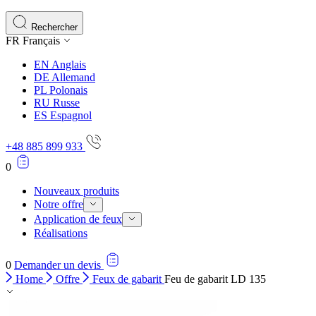
Les cookies statistiques aident les propriétaires de sites w
rapportant des informations de manière anonyme.
Rechercher
FR
Français
Marketing
EN
Anglais
Les cookies marketing sont utilisés pour suivre les utilisate
DE
Allemand
engageantes pour l'utilisateur individuel et, par conséquent,
PL
Polonais
RU
Russe
ES
Espagnol
Non classés
+48 885 899 933
Les cookies non classés sont des cookies qui sont en process
0
Nouveaux produits
Notre offre
Application de feux
Réalisations
0
Demander un devis
Home
Offre
Feux de gabarit
Feu de gabarit LD 135