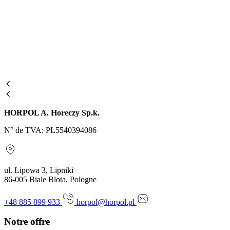
HORPOL A. Horeczy Sp.k.
N° de TVA: PL5540394086
ul. Lipowa 3, Lipniki
86-005 Biale Blota, Pologne
+48 885 899 933
horpol@horpol.pl
Notre offre