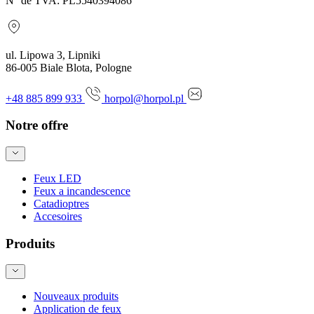
N° de TVA: PL5540394086
ul. Lipowa 3, Lipniki
86-005 Biale Blota, Pologne
+48 885 899 933
horpol@horpol.pl
Notre offre
Feux LED
Feux a incandescence
Catadioptres
Accesoires
Produits
Nouveaux produits
Application de feux