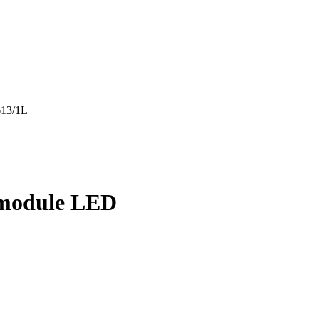
613/1L
– module LED
personnaliser le contenu et les annonces, offrir des fonctionnalités de réseaux s
nformations sur votre utilisation de notre site avec nos partenaires sociaux, pub
s informations avec d'autres données que vous leur avez fournies ou qu'ils ont c