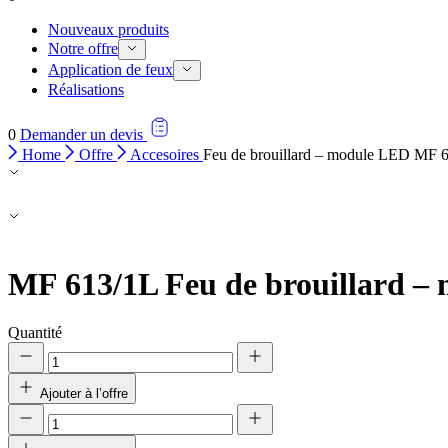
Nouveaux produits
Notre offre
Application de feux
Réalisations
0
Demander un devis
Home
Offre
Accesoires
Feu de brouillard – module LED MF 
MF 613/1L
Feu de brouillard 
Quantité
Nous utilisons des cookies pour 
Ajouter à l’offre
Nous partageons également des i
partenaires peuvent combiner ce
utilisation de leurs services.