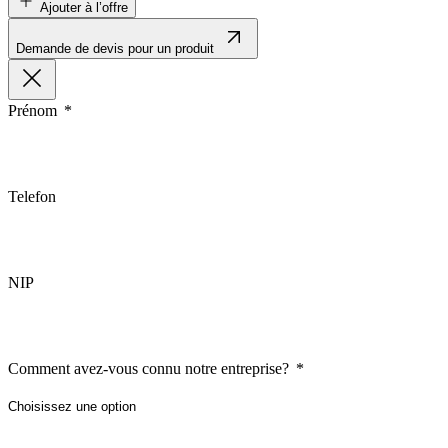
Ajouter à l’offre
Demande de devis pour un produit
Indispensables
Les cookies indispensables sont
ne stockent aucune donnée perme
Prénom
Préférences
Les cookies liés aux préférence
Telefon
comme votre langue préférée ou
Statistiques
NIP
Les cookies statistiques aident 
rapportant des informations d
Marketing
Comment avez-vous connu notre entreprise?
Les cookies marketing sont utili
engageantes pour l'utilisateur i