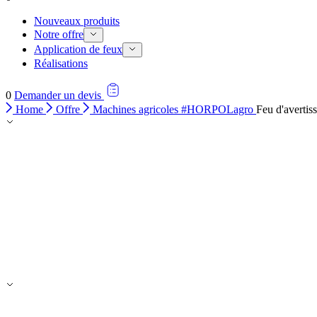
Nouveaux produits
Notre offre
Application de feux
Réalisations
0
Demander un devis
Home
Offre
Machines agricoles #HORPOLagro
Feu d'averti