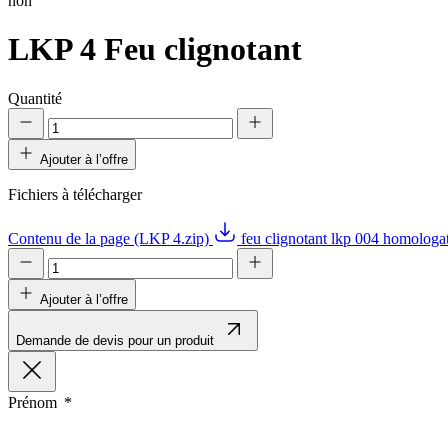
non
LKP 4
Feu clignotant
Quantité
Ajouter à l’offre
Fichiers à télécharger
Contenu de la page (LKP 4.zip)
feu clignotant lkp 004 homologa
Ajouter à l’offre
Demande de devis pour un produit
Prénom