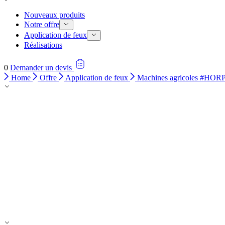
Nouveaux produits
Notre offre
Application de feux
Réalisations
0
Demander un devis
Home
Offre
Application de feux
Machines agricoles #HO