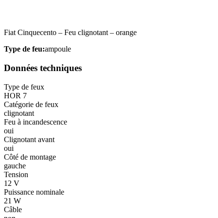
Statistiques
Fiat Cinquecento – Feu clignotant – orange
Les cookies statistiques aident 
rapportant des informations d
Type de feu:
ampoule
Marketing
Données techniques
Les cookies marketing sont utili
Type de feux
engageantes pour l'utilisateur i
HOR 7
Catégorie de feux
clignotant
Non classés
Feu à incandescence
oui
Les cookies non classés sont des
Clignotant avant
oui
Côté de montage
Rejeter
gauche
Tension
12 V
Puissance nominale
21 W
Câble