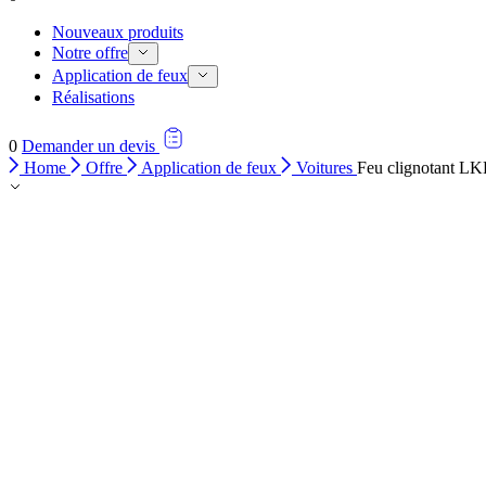
Nouveaux produits
Notre offre
Application de feux
Réalisations
0
Demander un devis
Home
Offre
Application de feux
Voitures
Feu clignotant L