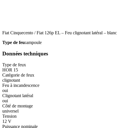
Statistiques
Les cookies statistiques aident 
rapportant des informations d
Fiat Cinquecento / Fiat 126p EL – Feu clignotant latéral – blanc
Marketing
Type de feu:
ampoule
Les cookies marketing sont utili
engageantes pour l'utilisateur i
Données techniques
Type de feux
Non classés
HOR 15
Catégorie de feux
Les cookies non classés sont des
clignotant
Feu à incandescence
oui
Rejeter
Clignotant latéral
oui
Côté de montage
universel
Tension
12 V
Puissance nominale