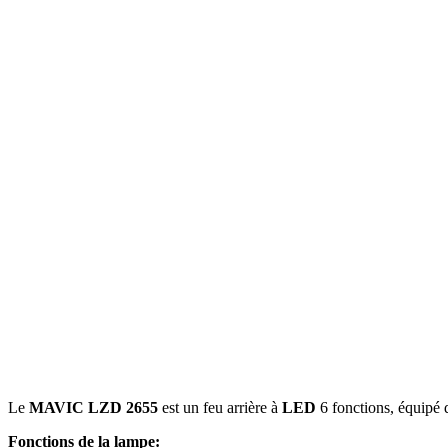
Statistiques
Les cookies statistiques aident 
rapportant des informations d
Marketing
Les cookies marketing sont utili
engageantes pour l'utilisateur i
Non classés
Les cookies non classés sont des
Rejeter
Le
MAVIC LZD 2655
est un feu arrière à
LED
6 fonctions, équipé 
Fonctions de la lampe: