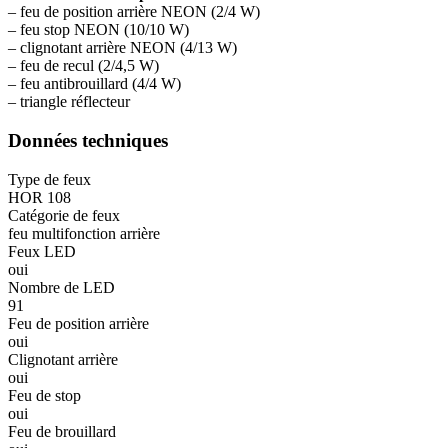
– feu de position arrière NEON (2/4 W)
– feu stop NEON (10/10 W)
– clignotant arrière NEON (4/13 W)
– feu de recul (2/4,5 W)
– feu antibrouillard (4/4 W)
– triangle réflecteur
Données techniques
Type de feux
HOR 108
Catégorie de feux
feu multifonction arrière
Feux LED
oui
Nombre de LED
91
Feu de position arrière
oui
Clignotant arrière
oui
Feu de stop
oui
Feu de brouillard