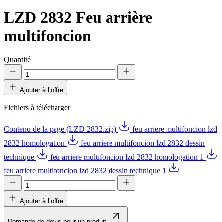
LZD 2832
Feu arrière
multifoncion
Quantité
Ajouter à l’offre
Fichiers à télécharger
Contenu de la page (LZD 2832.zip)
feu arriere multifoncion lzd
2832 homologation
feu arriere multifoncion lzd 2832 dessin
technique
feu arriere multifoncion lzd 2832 homologation 1
feu arriere multifoncion lzd 2832 dessin technique 1
Ajouter à l’offre
Demande de devis pour un produit