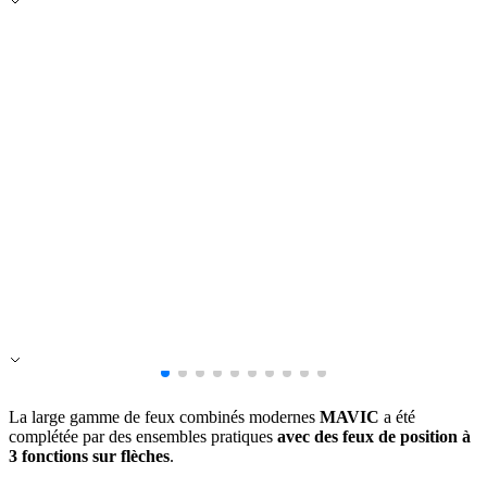
Rejeter
Enregistrer mes préférences
Accepter tout
La large gamme de feux combinés modernes
MAVIC
a été
complétée par des ensembles pratiques
avec des feux de position à
3 fonctions sur flèches
.