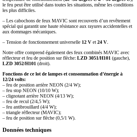
le feu peut être utilisé dans toutes les situations, même les conditions
les plus difficiles.
– Les cabochons de feux MAVIC sont recouverts d’un revêtement
spécial qui garantit une haute résistance aux rayures accidentelles et
aux dommages mécaniques.
– Tension de fonctionnement universelle
12 V
et
24 V
.
Notre offre comprend également des feux combinés MAVIC avec
réflecteur et feu de position sur flèche:
LZD 3051/H101
(gauche),
LZD 3052/H101
(droit).
Fonctions de ce lot de lampes et consommation d’énergie à
12/24 volts:
– feu de position arrière NEON (2/4 W);
– feu stop NEON (10/10 W);
– clignotant arrière NEON (4/13 W);
– feu de recul (2/4,5 W);
– feu antibrouillard (4/4 W);
– triangle réflecteur (MAVIC);
– feu de position sur flèche (0,5/1 W).
Données techniques