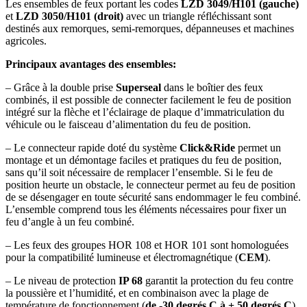
Les ensembles de feux portant les codes
LZD 3049/H101 (gauche)
et
LZD 3050/H101 (droit)
avec un triangle réfléchissant sont
destinés aux remorques, semi-remorques, dépanneuses et machines
agricoles.
Principaux avantages des ensembles:
– Grâce à la double prise
Superseal
dans le boîtier des feux
combinés, il est possible de connecter facilement le feu de position
intégré sur la flèche et l’éclairage de plaque d’immatriculation du
véhicule ou le faisceau d’alimentation du feu de position.
– Le connecteur rapide doté du système
Click&Ride
permet un
montage et un démontage faciles et pratiques du feu de position,
sans qu’il soit nécessaire de remplacer l’ensemble. Si le feu de
position heurte un obstacle, le connecteur permet au feu de position
de se désengager en toute sécurité sans endommager le feu combiné.
L’ensemble comprend tous les éléments nécessaires pour fixer un
feu d’angle à un feu combiné.
– Les feux des groupes HOR 108 et HOR 101 sont homologuées
pour la compatibilité lumineuse et électromagnétique (
CEM
).
– Le niveau de protection
IP 68
garantit la protection du feu contre
la poussière et l’humidité, et en combinaison avec la plage de
température de fonctionnement (
de -30 degrés C à + 50 degrés C
),