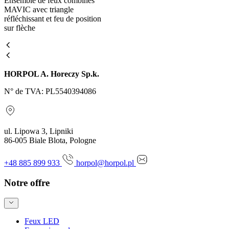
Ensemble de feux combinés
MAVIC avec triangle
réfléchissant et feu de position
sur flèche
HORPOL A. Horeczy Sp.k.
N° de TVA: PL5540394086
ul. Lipowa 3, Lipniki
86-005 Biale Blota, Pologne
+48 885 899 933
horpol@horpol.pl
Notre offre
Feux LED