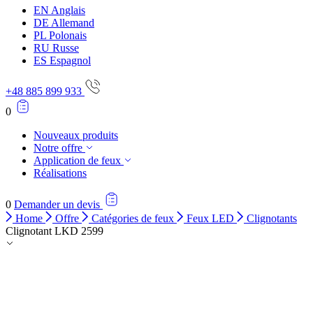
EN
Anglais
DE
Allemand
PL
Polonais
RU
Russe
ES
Espagnol
+48 885 899 933
0
Nouveaux produits
Notre offre
Application de feux
Réalisations
0
Demander un devis
Home
Offre
Catégories de feux
Feux LED
Clignotants
Clignotant LKD 2599