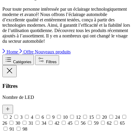
Accepter tout
Pour toute personne intéressée par un éclairage technologiquement
moderne et avancé! Nous offrons l’éclairage automobile
d’excellente qualité et entièrement testées, conçu à partir des
technologies modernes. Ainsi, il garantit l’efficacité et la fiabilité lors
de l’utilisation quotidienne. Découvrez tous les produits récemment
ajoutés à l’assortiment. Il y en a nombreux qui ont changé le visage
du secteur automobile!
Home
Offre
Nouveaux produits
Catégories
Filtres
Filtres
Nombre de LED
2
3
4
6
9
10
12
15
20
24
26
30
31
34
42
45
56
59
62
65
91
98