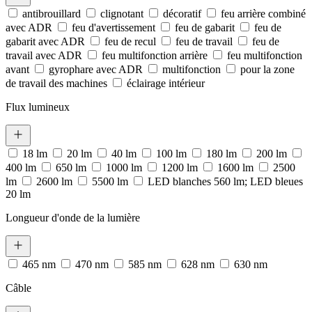
antibrouillard
clignotant
décoratif
feu arrière combiné
avec ADR
feu d'avertissement
feu de gabarit
feu de
gabarit avec ADR
feu de recul
feu de travail
feu de
travail avec ADR
feu multifonction arrière
feu multifonction
avant
gyrophare avec ADR
multifonction
pour la zone
de travail des machines
éclairage intérieur
Flux lumineux
18 lm
20 lm
40 lm
100 lm
180 lm
200 lm
400 lm
650 lm
1000 lm
1200 lm
1600 lm
2500
lm
2600 lm
5500 lm
LED blanches 560 lm; LED bleues
20 lm
Longueur d'onde de la lumière
465 nm
470 nm
585 nm
628 nm
630 nm
Câble