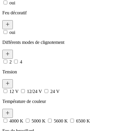
oui
Feu décoratif
oui
Différents modes de clignotement
2
4
Tension
12 V
12/24 V
24 V
Température de couleur
4000 K
5000 K
5600 K
6500 K
Feu de brouillard