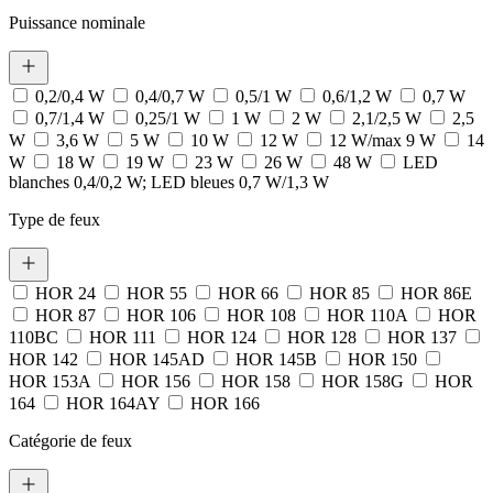
Puissance nominale
0,2/0,4 W
0,4/0,7 W
0,5/1 W
0,6/1,2 W
0,7 W
0,7/1,4 W
0,25/1 W
1 W
2 W
2,1/2,5 W
2,5
W
3,6 W
5 W
10 W
12 W
12 W/max 9 W
14
W
18 W
19 W
23 W
26 W
48 W
LED
blanches 0,4/0,2 W; LED bleues 0,7 W/1,3 W
Type de feux
HOR 24
HOR 55
HOR 66
HOR 85
HOR 86E
HOR 87
HOR 106
HOR 108
HOR 110A
HOR
110BC
HOR 111
HOR 124
HOR 128
HOR 137
HOR 142
HOR 145AD
HOR 145B
HOR 150
HOR 153A
HOR 156
HOR 158
HOR 158G
HOR
164
HOR 164AY
HOR 166
Catégorie de feux