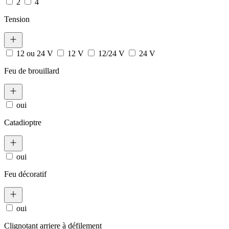
2
4
Tension
12 ou 24 V
12 V
12/24 V
24 V
Feu de brouillard
oui
Catadioptre
oui
Feu décoratif
oui
Clignotant arriere à défilement