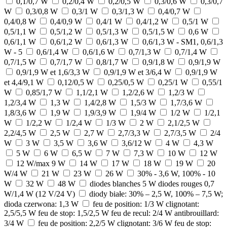
0,1/0,7 W
0,2/0,4 W
0,2/0,5 W
0,3/0,6 W
0,3/0,7
W
0,3/0,8 W
0,3/1 W
0,3/1,3 W
0,4/0,7 W
0,4/0,8 W
0,4/0,9 W
0,4/1 W
0,4/1,2 W
0,5/1 W
0,5/1,1 W
0,5/1,2 W
0,5/1,3 W
0,5/1,5 W
0,6 W
0,6/1,1 W
0,6/1,2 W
0,6/1,3 W
0,6/1,3 W - SM1, 0,6/1,3
W - 5
0,6/1,4 W
0,6/1,6 W
0,7/1,3 W
0,7/1,4 W
0,7/1,5 W
0,7/1,7 W
0,8/1,7 W
0,9/1,8 W
0,9/1,9 W
0,9/1,9 W et 1,6/3,3 W
0,9/1,9 W et 3/6,4 W
0,9/1,9 W
et 4,4/9,1 W
0,12/0,5 W
0,25/0,5 W
0,25/1 W
0,55/1
W
0,85/1,7 W
1,1/2,1 W
1,2/2,6 W
1,2/3 W
1,2/3,4 W
1,3 W
1,4/2,8 W
1,5/3 W
1,7/3,6 W
1,8/3,6 W
1,9 W
1,9/3,9 W
1,9/4 W
1/2 W
1/2,1
W
1/2,2 W
1/2,4 W
1/3 W
2 W
2,1/2,5 W
2,2/4,5 W
2,5 W
2,7 W
2,7/3,3 W
2,7/3,5 W
2/4
W
3 W
3,5 W
3,6 W
3,6/12 W
4 W
4,3 W
5 W
6 W
6,5 W
7 W
7,3 W
10 W
12 W
12 W/max 9 W
14 W
17 W
18 W
19 W
20
W/4 W
21 W
23 W
26 W
30% - 3,6 W, 100% - 10
W
32 W
48 W
diodes blanches 5 W diodes rouges 0,7
W/1,4 W (12 V/24 V)
diody białe: 30% – 2,5 W, 100% – 7,5 W;
dioda czerwona: 1,3 W
feu de position: 1/3 W clignotant:
2,5/5,5 W feu de stop: 1,5/2,5 W feu de recul: 2/4 W antibrouillard:
3/4 W
feu de position: 2,2/5 W clignotant: 3/6 W feu de stop: