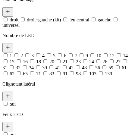
droit
droit+gauche (kit)
feu central
gauche
universel
Nombre de LED
1
2
3
4
5
6
7
9
10
12
14
15
16
18
20
21
23
24
26
27
31
32
34
39
41
42
48
56
59
61
62
65
71
83
91
98
103
139
Clignotant latéral
oui
Feux LED
oui