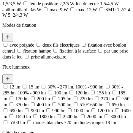
1,5/3,5 W
feu de position: 2,2/5 W feu de recul: 1,5/4,5 W
antibrouillard: 3/6 W
max. 9 W
max. 12 W
SM1: 1,2/2,4
W 5: 2/4,3 W
Modes de fixation
avec poignée
deux fils électriques
fixation avec boulon
central
fixation hampe
fixation à la surface
par une prise
dans le feu
prise allume-cigare
Flux lumineux
12 lm
15 lm
30% - 270 lm, 100% - 900 lm
30% -
285 lm, 100% - 900 lm
100 lm
120 lm
155 lm
165
lm
170 lm
200 lm
205 lm
220 lm
270 lm
350
lm
370 lm
400 lm
500 lm
510/1650 lm
650 lm
690 lm
900 lm
990 lm
1000 lm
1200 lm
1600
lm
1650 lm
1800 lm
2500 lm
2600 lm
3000 lm
5500 lm
diodes blanches 720 lm diodes rouges 19 lm
Côté de montage