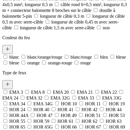
4x0,5 mm², longueur 0,5 m
câble rond 6×0,5 mm², longueur 0,3
m + connecteur baïonnette 8 broches sur le câble
douille à
baïonnette 5-pin
longueur de câble 0,3 m
longueur de câble
0,5 m avec serre-câble
longueur de câble 0,45 m avec serre-
câble
longueur de câble 1,5 m avec serre-câble
non
Couleur du feu
blanc
blanc/orange/rouge
blanc/rouge
bleu
bleue
bleue
orange
orange-rouge
rouge
Type de feux
EMA 3
EMA 8
EMA 20
EMA 21
EMA 22
EMA 24
EMA 32
EMA 32G
EMA 33
EMA 33G
EMA 34
EMA 34G
HOR 10
HOR 11
HOR 19
HOR 24
HOR 40
HOR 41
HOR 42
HOR 44
HOR 44A
HOR 47
HOR 49
HOR 51
HOR 53
HOR 55
HOR 59
HOR 61
HOR 62
HOR 63
HOR 65
HOR 65G
HOR 66
HOR 67
HOR 69